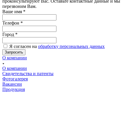
проконсультируют Вас. Оставьте контактные данные и мы
перезвоним Вам.
Ваше имя
*
Телефон
*
Город
*
Я согласен на
обработку персональных данных
О компании
О компании
Свидетельства и патенты
Фотогалерея
Вакансии
Продукция
Массовые кориолисовые расходомеры
Вихревые расходомеры
Датчики давления
Ротационные счётчики газа
Ротаметры
Электромагнитные счетчики, расходомеры